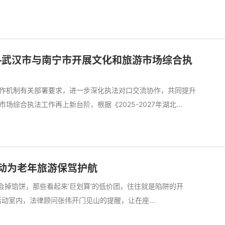
—武汉市与南宁市开展文化和旅游市场综合执
作机制有关部署要求，进一步深化执法对口交流协作，共同提升
综合执法工作再上新台阶，根据《2025-2027年湖北...
活动为老年旅游保驾护航
不会掉馅饼，那些看起来‘巨划算’的低价团，往往就是陷阱的开
动室内，法律顾问张伟开门见山的提醒，让在座...