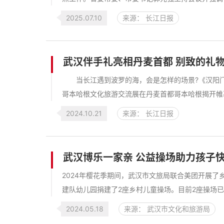
2025.07.10
来源： 长江日报
武汉伴手礼亮相丹麦首都 别致的礼
当长江遇到波罗的海，会是怎样的场景?《汉阳门花
哥本哈根文化旅游交流展在丹麦首都哥本哈根揭开帷幕
2024.10.21
来源： 长江日报
武汉博乐一家亲 公益操场助力孩子
2024年樱花季期间，武汉市文旅局联合美团开展
建队幼儿园捐建了2座乡村儿童操场。目前2座操场已
2024.05.18
来源： 武汉市文化和旅游局