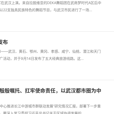
宴在武汉上演。来自拉脱维亚的DEKA舞蹈团在武商梦时代A区后中
22支独具民族特色的舞蹈节目，与武汉市民进行了一场...
发布
九市——武汉、黄石、鄂州、黄冈、孝感、咸宁、仙桃、潜江和天门
广活动，并于9月14日发布了五大经典旅游线路。这...
记殷殷嘱托、扛牢使命责任，以武汉都市圈为中
为中心推进长江中游城市群联动发展”研究情况汇报，部署下一步重
要深入学习贯彻习近平总书记关于区域协调发展的...