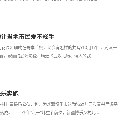
物让当地市民爱不释手
园》唱响在哥本哈根，又会有怎样的共鸣?10月17日，武汉—
。靓丽的武汉影像、精致的武汉礼物、诱人的武...
快乐奔跑
了乡村儿童操场公益计划，为新疆博乐市达勒特幼儿园和青得里镇基
落成。 今年“六一”儿童节前夕，新疆博乐乡村儿...