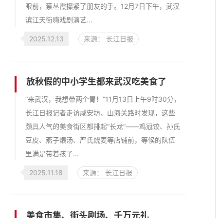
眼前，蔡丛霞攥紧了朋友的手。12月7日下午，武汉
滨江天街嗨戏剧演艺...
2025.12.13
来源： 长江日报
放秋假的中小学生都来武汉吃美食了
“来武汉，我想带两个胃！”11月13日上午9时30分，
长江日报记者走访咸安坊、山海关路时发现，这些
颇具人气的美食街区都排起“长龙”——鸡冠饺、孙氏
豆皮、燕子煨汤、严氏烧麦等店铺前，等候的队伍
里满是带着孩子...
2025.11.18
来源： 长江日报
美食市集、街头剧场、千万元礼