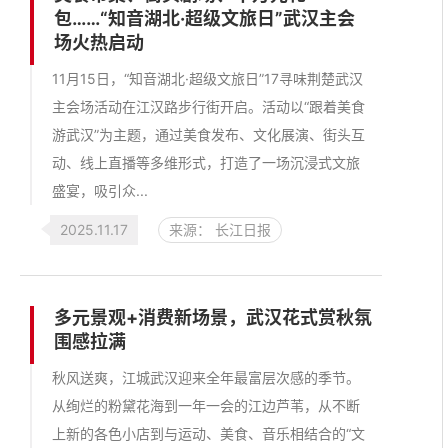
包……“知音湖北·超级文旅日”武汉主会
场火热启动
11月15日，“知音湖北·超级文旅日”17寻味荆楚武汉
主会场活动在江汉路步行街开启。活动以“跟着美食
游武汉”为主题，通过美食发布、文化展演、街头互
动、线上直播等多维形式，打造了一场沉浸式文旅
盛宴，吸引众...
2025.11.17
来源： 长江日报
多元景观+消费新场景，武汉花式赏秋氛
围感拉满
秋风送爽，江城武汉迎来全年最富层次感的季节。
从绚烂的粉黛花海到一年一会的江边芦苇，从不断
上新的各色小店到与运动、美食、音乐相结合的“文