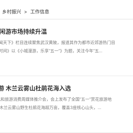
乡村振兴
>
工作信息
闲游市场持续升温
朝闻天下》栏目连续聚焦武汉黄陂，报道其作为都市近郊游热门目
时间》以《小城漫游，乐享“五一”》为题，关注今年“五...
游 木兰云雾山杜鹃花海入选
文化和旅游消费周媒体推介会，会上发布了全国“五一”赏花旅游地
兰云雾山野生杜鹃花海超万亩，覆盖3座核心山头，...