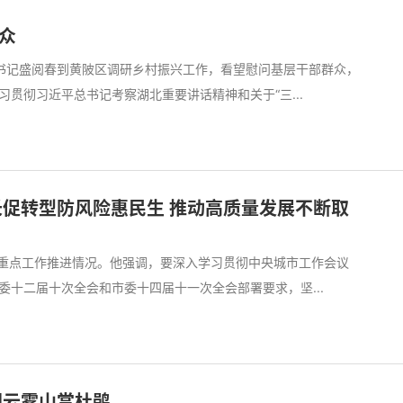
众
委书记盛阅春到黄陂区调研乡村振兴工作，看望慰问基层干部群众，
贯彻习近平总书记考察湖北重要讲话精神和关于“三...
长促转型防风险惠民生 推动高质量发展不断取
研重点工作推进情况。他强调，要深入学习贯彻中央城市工作会议
十二届十次全会和市委十四届十一次全会部署要求，坚...
团云雾山赏杜鹃