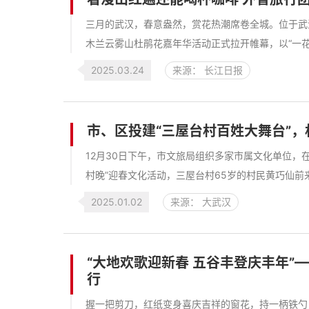
三月的武汉，春意盎然，赏花热潮席卷全城。位于武汉
木兰云雾山杜鹃花嘉年华活动正式拉开帷幕，以“一花
2025.03.24
来源： 长江日报
市、区投建“三屋台村百姓大舞台”
12月30日下午，市文旅局组织多家市属文化单位，
村晚”迎春文化活动，三屋台村65岁的村民黄巧仙前来
2025.01.02
来源： 大武汉
“大地欢歌迎新春 五谷丰登庆丰年”—
行
握一把剪刀，红纸变身喜庆吉祥的窗花，持一柄铁勺，