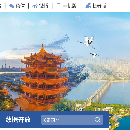
碍
|
微信
|
微博
|
手机版
|
长者版
数据开放