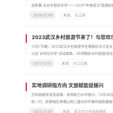
迎新春 五谷丰登庆丰年”——2024“年味武汉”国潮
2024.02.08
来源： 长江网
2023武汉乡村旅游节来了！与您欢
12月7日晚，2023武汉乡村旅游节在黄陂区木兰花
以及“乡村过大年”活动菜单。46项精彩乡村旅游活动，
2023.12.13
来源： 长江日报
实地调研指方向 文旅赋能促振兴
为巩固脱贫攻坚成果，有效助力乡村振兴，12月2
松一行，赴蔡甸区侏儒山街三屋台村开展巩固拓展脱贫
2023.01.04
来源： 武汉市文化和旅游局