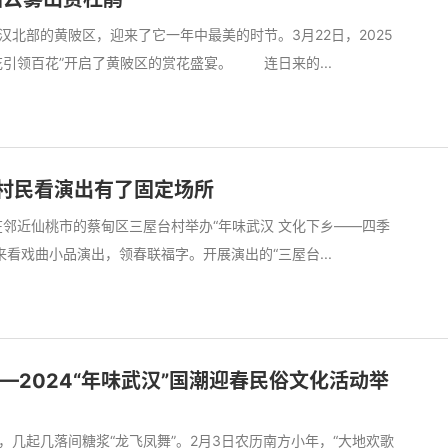
北部的黄陂区，迎来了它一年中最美的时节。3月22日，2025
引领百花”开启了黄陂区的赏花盛宴。 连日来的...
，村民看演出有了固定场所
在邻近仙桃市的蔡甸区三屋台村举办“年味武汉 文化下乡——四季
看戏曲小品演出，领春联福字。开展演出的“三屋台...
—2024“年味武汉”国潮迎春民俗文化活动举
几起几落间糖浆“龙飞凤舞”。2月3日农历南方小年，“大地欢歌