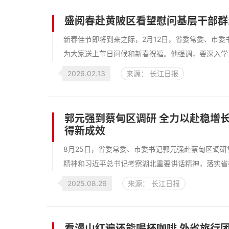
盛阅春赴黄陂区看望慰问基层干部群
新春佳节即将到来之际，2月12日，省委常委、市
为大家送上节日问候和新春祝福。他强调，要深入学习
2026.02.13
来源： 长江日报
郭元强到蔡甸区调研 全力以赴稳增
得新成效
8月25日，省委常委、市委书记郭元强赴蔡甸区调
精神和习近平总书记考察湖北重要讲话精神，落实省委
2025.08.26
来源： 长江日报
看漫山红遍还能喝杯咖啡 外省旅行