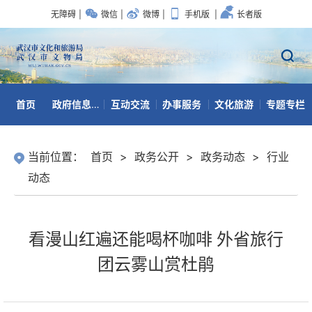
无障碍
|
微信
|
微博
|
手机版
|
长者版
首页
政府信息公开
互动交流
办事服务
文化旅游
专题专栏
数据开放
当前位置：
首页
>
政务公开
>
政务动态
>
行业
动态
看漫山红遍还能喝杯咖啡 外省旅行
团云雾山赏杜鹃