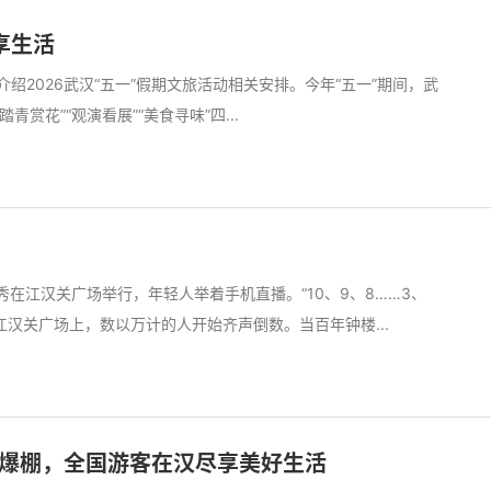
享生活
绍2026武汉“五一”假期文旅活动相关安排。今年“五一”期间，武
青赏花”“观演看展”“美食寻味”四...
光影秀在江汉关广场举行，年轻人举着手机直播。“10、9、8……3、
秒钟，江汉关广场上，数以万计的人开始齐声倒数。当百年钟楼...
爆棚，全国游客在汉尽享美好生活