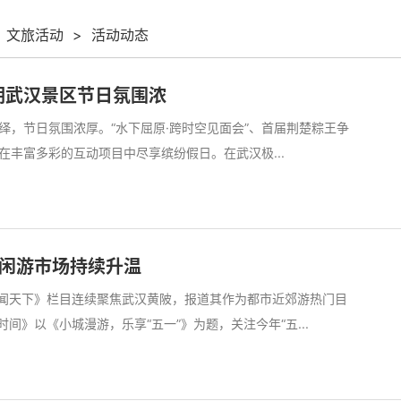
文旅活动
>
活动动态
期武汉景区节日氛围浓
，节日氛围浓厚。“水下屈原·跨时空见面会”、首届荆楚粽王争
丰富多彩的互动项目中尽享缤纷假日。在武汉极...
闲游市场持续升温
朝闻天下》栏目连续聚焦武汉黄陂，报道其作为都市近郊游热门目
时间》以《小城漫游，乐享“五一”》为题，关注今年“五...