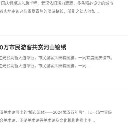
日，国庆假期进入后半程，武汉依旧活力满满，多条精心设计的城市
实地走访这些备受青睐的漫游路线，所到之处人流如...
10万市民游客共赏河山锦绣
巡游”在光谷高新大道举行，市民游客挥舞着国旗，一同欢度国庆佳节。
游”在光谷高新大道举行，市民游客挥舞着国旗，一同...
美术馆展出的“城市流体——2024武汉双年展”，以一场世界级
美术馆、汤湖美术馆等美术馆及文化机构也推出主...