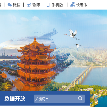
碍
|
微信
|
微博
|
手机版
|
长者版
数据开放