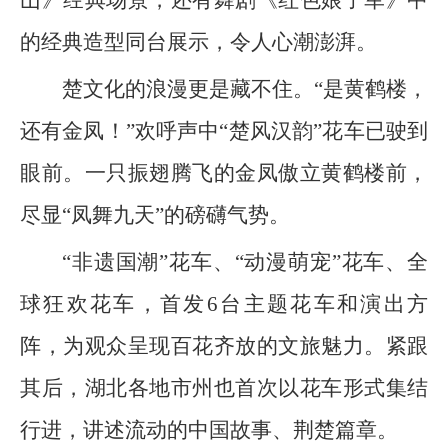
山》经典场景，还有舞剧《红色娘子军》中
的经典造型同台展示，令人心潮澎湃。
楚文化的浪漫更是藏不住。“是黄鹤楼，
还有金凤！”欢呼声中“楚风汉韵”花车已驶到
眼前。一只振翅腾飞的金凤傲立黄鹤楼前，
尽显“凤舞九天”的磅礴气势。
“非遗国潮”花车、“动漫萌宠”花车、全
球狂欢花车，首发6台主题花车和演出方
阵，为观众呈现百花齐放的文旅魅力。紧跟
其后，湖北各地市州也首次以花车形式集结
行进，讲述流动的中国故事、荆楚篇章。