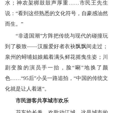
水；神农架梆鼓鼓声厚重……市民王先生
说：“看到这些熟悉的文化符号，自豪感油然
而生。”
“非遗国潮”方阵把传统与现代的碰撞玩
到了极致——汉服爱好者衣袂飘飘间走过；
泉州的蟳埔姑娘戴着满头鲜花摇曳生姿；川
剧变脸的演员手一抬，脸“唰”地换了颜
色……“95后”小吴一路追拍，“中国的传统文
化就是让人着迷”。
市民游客共享城市欢乐
花车绘长卷，欢歌动江城。这是城市的