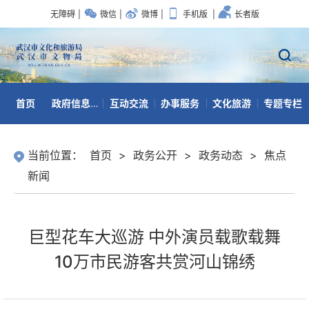
无障碍
|
微信
|
微博
|
手机版
|
长者版
首页
政府信息公开
互动交流
办事服务
文化旅游
专题专栏
数据开放
当前位置：
首页
>
政务公开
>
政务动态
>
焦点
新闻
巨型花车大巡游 中外演员载歌载舞
10万市民游客共赏河山锦绣