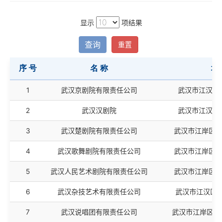
显示
项结果
查询
重置
序 号
名 称
地
序 号
名 称
地
1
武汉京剧院有限责任公司
武汉市江汉区
2
武汉汉剧院
武汉市江汉区
3
武汉楚剧院有限责任公司
武汉市江岸区解
4
武汉歌舞剧院有限责任公司
武汉市江岸区解
5
武汉人民艺术剧院有限责任公司
武汉市江岸区京
6
武汉杂技艺术有限责任公司
武汉市江汉区建
7
武汉说唱团有限责任公司
武汉市江岸区胜利