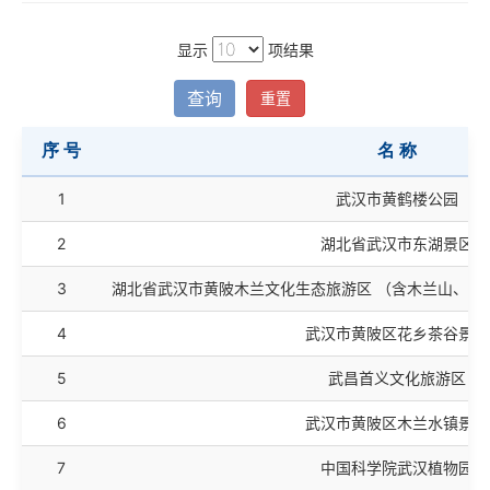
显示
项结果
查询
重置
序 号
名 称
序 号
名 称
1
武汉市黄鹤楼公园
2
湖北省武汉市东湖景区
3
湖北省武汉市黄陂木兰文化生态旅游区 （含木兰山、木
4
武汉市黄陂区花乡茶谷景区
5
武昌首义文化旅游区
6
武汉市黄陂区木兰水镇景区
7
中国科学院武汉植物园