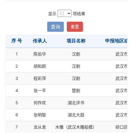
显示
项结果
查询
重置
序 号
传承人
项目名称
申报地区或
序 号
传承人
项目名称
申报地区或
1
陈伯华
汉剧
武汉市
2
胡和颜
汉剧
武汉市
3
程彩萍
汉剧
武汉市
4
张一平
楚剧
武汉市
5
何祚欢
湖北评书
武汉市
6
张明智
湖北大鼓
武汉市
7
龙从发
木雕（武汉木雕船模）
硚口区