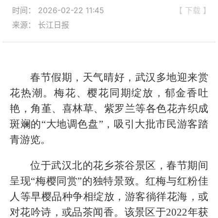
时间： 2026-02-22 11:45
【 下载 】
来源： 长江日报
春节假期，天气晴好，武汉多地迎来赏
花热潮。梅花、樱花同期绽放，郁金香吐
艳，角堇、喜林草、紫罗兰等各色花卉织成
斑斓的“大地调色盘”，吸引大批市民游客踏
青游览。
位于武汉北的花乡茶谷景区，春节期间
呈现“梅樱同赏”的独特景致。红梅与红粉佳
人等早樱品种争相绽放，游客徜徉花海，或
对花吟诗，或品茶闻香。该景区于2022年获