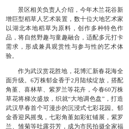
景区相关负责人介绍，今年木兰花谷新
增巨型稻草人艺术装置，数十位大地艺术家
以湖北本地稻草为原料，创作多种特色作
品，将自然野趣与童趣融合，适配多元打卡
需求，形成兼具观赏性与参与性的艺术体
验。
作为武汉赏花胜地，花博汇新春花海全
面升级。6万株郁金香于2月陆续绽放，搭配
角堇、喜林草、紫罗兰等花卉，今春60万株
草花将梯次盛放，织就“大地调色盘”，打造
武汉早春首个可漫步的沉浸式七彩花园。郁
金香迎风摇曳，七彩角堇如彩虹铺展，紫罗
兰、雏菊等吐露芬芳，成为市民拍摄全家福