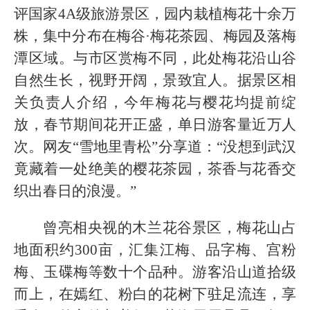
评国家4A级旅游景区，园内栽植梅花十余万
株，集中分布在梅谷·梅花茶园、梅园及落梅
潭区域。与市区赏梅不同，此处梅花沿山谷
自然生长，视野开阔，景致宜人。据景区相
关负责人介绍，今年梅花与樱花均提前绽
放，春节期间花开正盛，单日游客量近万人
次。网友“雪地里青松”分享道：“没想到武汉
竟藏着一处绝美的樱花茶园，茶香与花香交
织出春日的浪漫。”
曾亮相央视的木兰花谷景区，梅花山占
地面积约300亩，汇集江梅、品字梅、宫粉
梅、玉碟梅等数十个品种。游客沿山道拾级
而上，在嫣红、粉白的花树下驻足流连，享