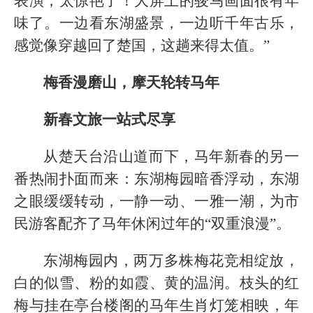
表演，太惊艳了！大屏上的骏马画面很有年
味了。一边看东湖盛景，一边听千年古乐，
感觉像穿越回了楚国，这趟来得太值。”
梅香漫磨山，摩天轮转马年
新春文旅一站式尽享
从楚天台沿山道而下，马年新春的另一
番热闹扑面而来：东湖梅园暗香浮动，东湖
之眼缓缓转动，一静一动、一雅一潮，为市
民游客配齐了马年休闲过年的“双重浪漫”。
东湖梅园内，两万多株梅花竞相绽放，
白的似雪、粉的如霞、黄的温润。枝头的红
梅与挂在亭台楼阁的马年生肖灯笼相映，年