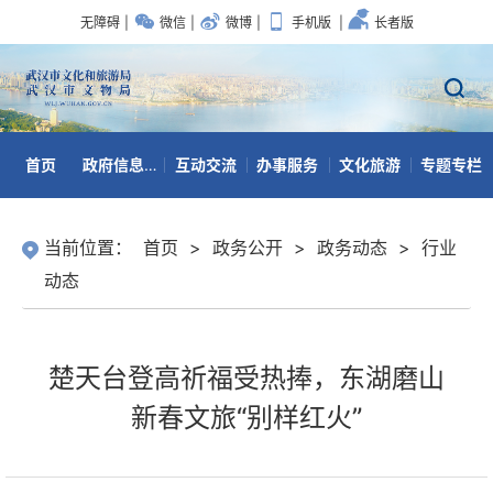
无障碍
|
微信
|
微博
|
手机版
|
长者版
首页
政府信息公开
互动交流
办事服务
文化旅游
专题专栏
数据开放
当前位置：
首页
>
政务公开
>
政务动态
>
行业
动态
楚天台登高祈福受热捧，东湖磨山
新春文旅“别样红火”