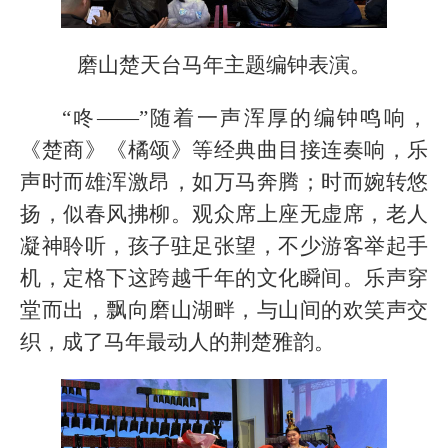
磨山楚天台马年主题编钟表演。
“咚——”随着一声浑厚的编钟鸣响，
《楚商》《橘颂》等经典曲目接连奏响，乐
声时而雄浑激昂，如万马奔腾；时而婉转悠
扬，似春风拂柳。观众席上座无虚席，老人
凝神聆听，孩子驻足张望，不少游客举起手
机，定格下这跨越千年的文化瞬间。乐声穿
堂而出，飘向磨山湖畔，与山间的欢笑声交
织，成了马年最动人的荆楚雅韵。