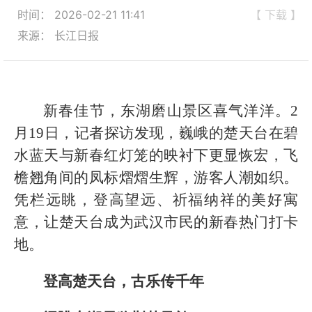
时间： 2026-02-21 11:41
【 下载 】
来源： 长江日报
新春佳节，东湖磨山景区喜气洋洋。2
月19日，记者探访发现，巍峨的楚天台在碧
水蓝天与新春红灯笼的映衬下更显恢宏，飞
檐翘角间的凤标熠熠生辉，游客人潮如织。
凭栏远眺，登高望远、祈福纳祥的美好寓
意，让楚天台成为武汉市民的新春热门打卡
地。
登高楚天台，古乐传千年