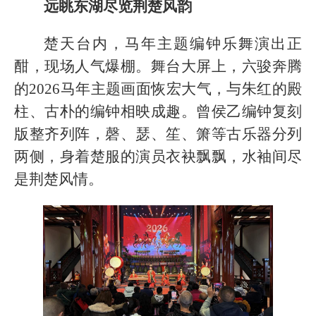
远眺东湖尽览荆楚风韵
楚天台内，马年主题编钟乐舞演出正
酣，现场人气爆棚。舞台大屏上，六骏奔腾
的2026马年主题画面恢宏大气，与朱红的殿
柱、古朴的编钟相映成趣。曾侯乙编钟复刻
版整齐列阵，磬、瑟、笙、箫等古乐器分列
两侧，身着楚服的演员衣袂飘飘，水袖间尽
是荆楚风情。