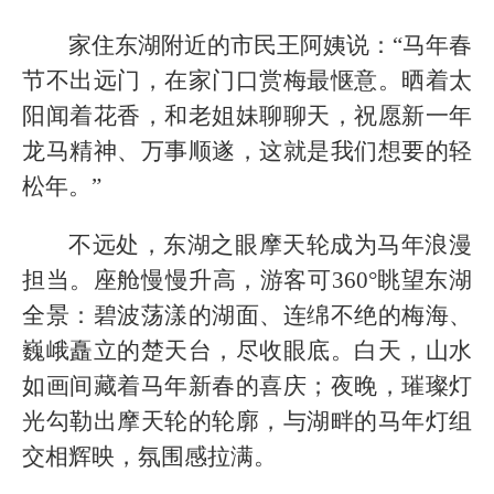
家住东湖附近的市民王阿姨说：“马年春
节不出远门，在家门口赏梅最惬意。晒着太
阳闻着花香，和老姐妹聊聊天，祝愿新一年
龙马精神、万事顺遂，这就是我们想要的轻
松年。”
不远处，东湖之眼摩天轮成为马年浪漫
担当。座舱慢慢升高，游客可360°眺望东湖
全景：碧波荡漾的湖面、连绵不绝的梅海、
巍峨矗立的楚天台，尽收眼底。白天，山水
如画间藏着马年新春的喜庆；夜晚，璀璨灯
光勾勒出摩天轮的轮廓，与湖畔的马年灯组
交相辉映，氛围感拉满。