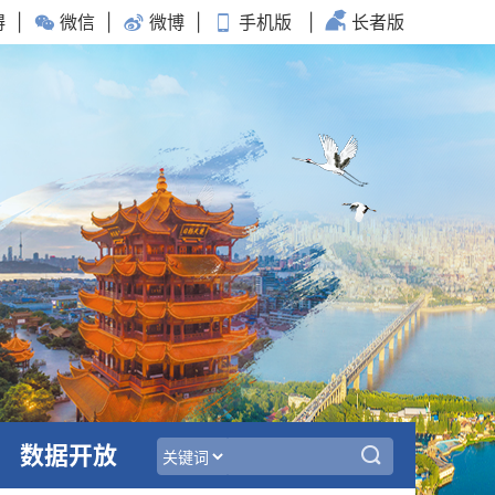
碍
|
微信
|
微博
|
手机版
|
长者版
数据开放