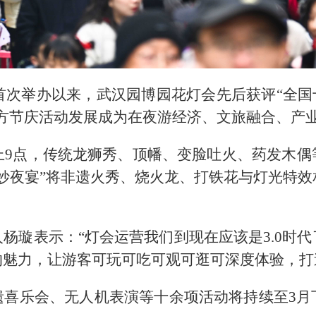
年首次举办以来，武汉园博园花灯会先后获评“全国
地方节庆活动发展成为在夜游经济、文旅融合、产
上9点，传统龙狮秀、顶幡、变脸吐火、药发木
妙夜宴”将非遗火秀、烧火龙、打铁花与灯光特
杨璇表示：“灯会运营我们到现在应该是3.0时
的魅力，让游客可玩可吃可观可逛可深度体验，打
遗喜乐会、无人机表演等十余项活动将持续至3月