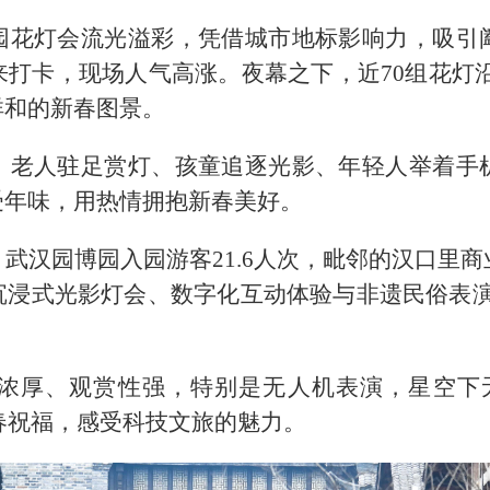
园花灯会流光溢彩，凭借城市地标影响力，吸引
打卡，现场人气高涨。夜幕之下，近70组花灯沿
祥和的新春图景。
，老人驻足赏灯、孩童追逐光影、年轻人举着手
受年味，用热情拥抱新春美好。
武汉园博园入园游客21.6人次，毗邻的汉口里商
沉浸式光影灯会、数字化互动体验与非遗民俗表演
浓厚、观赏性强，特别是无人机表演，星空下
新春祝福，感受科技文旅的魅力。