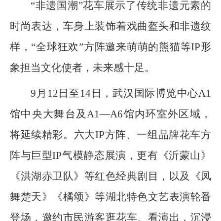
“非遗国潮”花车展示了传统非遗元素的
时尚表达，车身上装饰着戏曲盔头和非遗纹
样，“全球狂欢”方阵邀来萌萌的熊猫等IP形
象担当文化使者，未来感十足。
9月12日至14日，武汉国际博览中心A1
馆中央大舞台及A1—A6馆内环室外区域，
将延续精彩。六大IP方阵、一组品牌花车方
阵与巨型IP气模静态展演，更有《沂蒙山》
《洪湖赤卫队》等红色经典剧目，以及《凤
舞楚天》《橘颂》等湖北特色文艺表演轮番
登场，邀约市民游客逛花车、看演出，沉浸