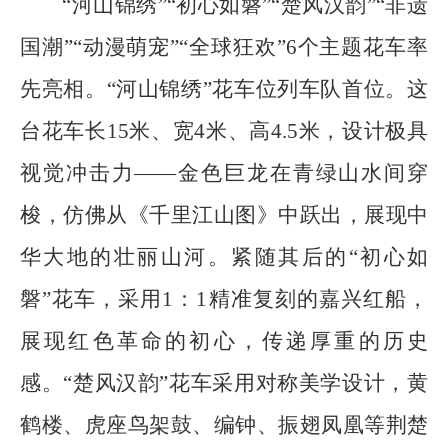
“河山锦绣”“初心如磐”“楚风汉韵”“非遗
国潮”“动漫萌宠”“全球狂欢”6个主题花车率
先亮相。“河山锦绣”花车位列车队首位。这
台花车长15米、宽4米、高4.5米，设计极具
视觉冲击力——金色巨龙在青绿山水间穿
梭，仿佛从《千里江山图》中跃出，展现中
华大地的壮丽山河。紧随其后的“初心如
磐”花车，采用1：1精准复刻的嘉兴红船，
展现红色革命的初心，传递厚重的历史
感。“楚风汉韵”花车采用对称美学设计，黄
鹤楼、虎座鸟架鼓、编钟、振翅凤凰等荆楚