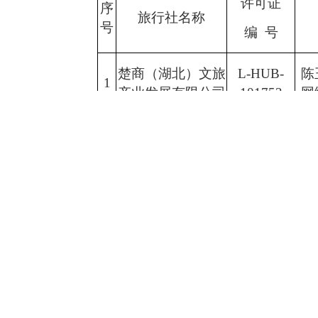
许可证
序
旅行社名称
号
编 号
楚商（湖北）文旅
L-HUB-
陈
1
产业发展有限公司
101753
网
湖北省山海假期文
L-HUB-
2
化旅游有限公司
101755
湖北乐游行旅行社
L-HUB-
3
有限公司
101756
武汉乐划旅户外运
L-HUB-
4
动有限公司
101757
郭