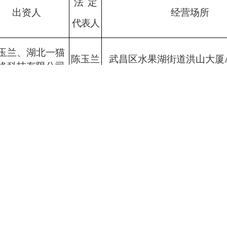
法 定
出资人
经营场所
代表人
玉兰、湖北一猫
陈玉兰
武昌区水果湖街道洪山大厦A
络科技有限公司
江汉区精武路9号越秀国际金
汪义、王开龙
王开龙
楼20层2007D室
洪山区白沙五路青菱渔场项
胡光军
胡光军
城）1栋17、18层（瑞和孵化器
武汉经济技术开发区28R1
赵勇涛
赵勇涛
五期酒店(10号楼）栋1
世瑀、相有（武