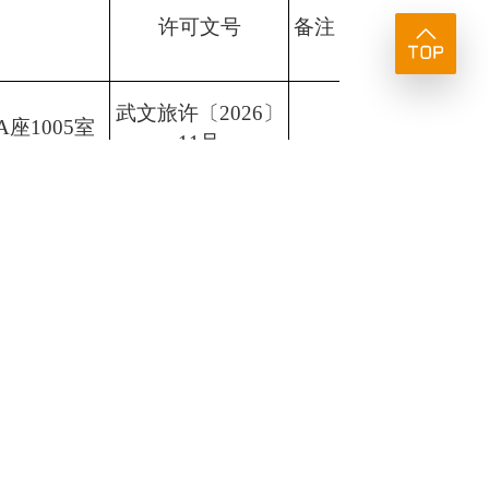
许可文号
备注
武文旅许〔2026〕
座1005室
11号
融汇T3写字
武文旅许〔2026〕
12号
目（白沙未来
武文旅许〔2026〕
-1713室）
13号
地块金色港湾
武文旅许〔2026〕
0层7室
14号