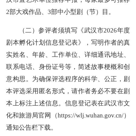
2部大戏作品、3部中小型剧（节）目。
（二）参评者
须填写《
武汉市
202
6
年度
剧本孵化计划
信息
登记表》
，
写明作者的真
实姓名、年龄、工作单位、详细通讯地址、
联系电话
、
身份证号
等，简述故事梗概和创
意构思
。为确保评选程序的科学、公正，剧
本评选采用匿名形式，请作者务必不要在剧
本
上
标注上述信息。
信息登记表在
武汉市文
化和旅游局官网（
https://wlj.wuhan.gov.cn/）
通知公告栏下载
。