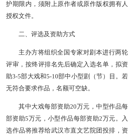
护期限内，须附上原作者或原作版权拥有人
授权文件。
二、评选及资助
方式
主办方将组织
全国
专家对
剧本
进行
两轮
评审，
按终评排名先后
确定
入选
名单
，拟资
助
3-5部大戏和5-10部中小型剧（节）目。若
无符合要求作品，名额可空缺。
其中大戏
每部资助
20
万元，中型作品每
部资助
5
万元，小型作品每部资助
2
万元。入
选作品将推
荐给武汉市直文艺院团投排，资