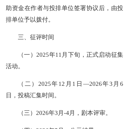
助资金在作者与投排单位签署协议后，由投
排单位予以拨付。
三、
征评时间
（一）
20
25
年
11
月
下旬
，正式启动征集
活动。
（二）
20
25
年
12
月
1
日
—
2026年3
月
6
日，投稿汇集时间。
（三）
20
26
年
3
月
-4月
，剧本
评审
。