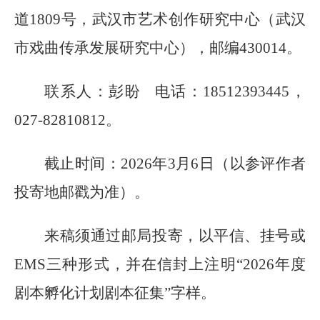
道
1809号
，
武汉市艺术创作研究中心（武汉
市戏曲传承发展研究中心），邮编
430014。
联系人：彭盼
电话：
18512393445，
027-82810812。
截止时间：
202
6
年
3
月
6
日（以参评作者
投寄地邮戳为准）。
来稿须通过邮局投寄，以平信、挂号或
EMS三种形式，并在信封上注明“202
6
年度
剧本孵化计划剧本征集
”字样。