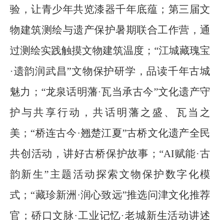
验，让青少年共览漆器千年底蕴；第三届文
物建筑测绘与遗产保护暑期联合工作营，通
过测绘实践触摸文物建筑温度；“江城藏瑰宝
·遗韵润武昌”文物保护研学，品读千年古城
魅力；“龙泉话明藩·瓦当承古今”文化遗产守
护与共享行动，共话明藩之盛、瓦当之
美；“桥连古今·翘楚江夏”古桥文化遗产全民
共创活动，讲好古桥保护故事；“AI赋能·古
韵新生”主题活动探索文物保护数字化模
式；“藏珍新洲·润心致远”推选问津文化推荐
官；硚口文脉·工业记忆·老城新生活动讲述