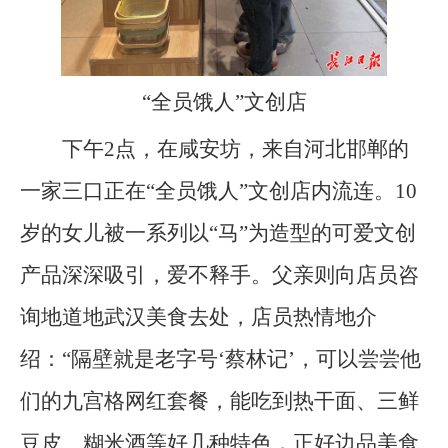
“全员饿人”文创店
下午2点，在咸安坊，来自河北邯郸的
一家三口正在“全员饿人”文创店内流连。10
岁的女儿被一系列以“马”为造型的可爱文创
产品深深吸引，爱不释手。父亲则向店员咨
询地道地武汉美食去处，店员热情地介
绍：“隔壁就是老字号‘蔡林记’，可以尝尝他
们的九宫格网红套餐，能吃到热干面、三鲜
豆皮、糊米酒等好几种特色，正好边品美食