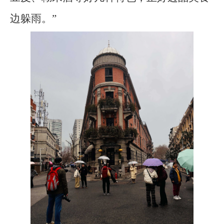
边躲雨。”