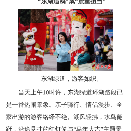
“东湖追鸥”成“流量担当”
东湖绿道，游客如织。
当天上午10时许，东湖绿道环湖路段已
是一番热闹景象。亲子骑行、情侣漫步、全
家出游的游客络绎不绝。湖风轻拂，水鸟翩
跹，沿途悬挂的红灯笼与“马年大吉”主题景