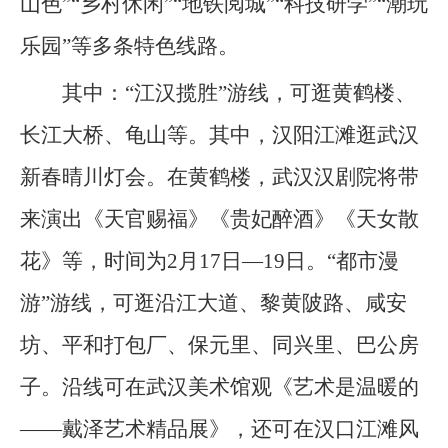
山色”“乡村休闲”“地铁阅城”“科技研学”“潮玩
乐园”等多条特色线路。
其中：“江汉揽胜”游线，可逛黄鹤楼、
长江大桥、龟山等。其中，汉阳江滩逛武汉
新春晴川灯会。在黄鹤楼，武汉汉剧院将带
来演出《天官赐福》《贵妃醉酒》《天女散
花》等，时间为2月17日—19日。“都市漫
游”游线，可逛沿江大道、黎黄陂路、咸安
坊、平和打包厂、保元里、同兴里、巴公房
子。沿线可在武汉美术馆观《艺术是温暖的
——戴泽艺术精品展》，还可在汉口江滩风