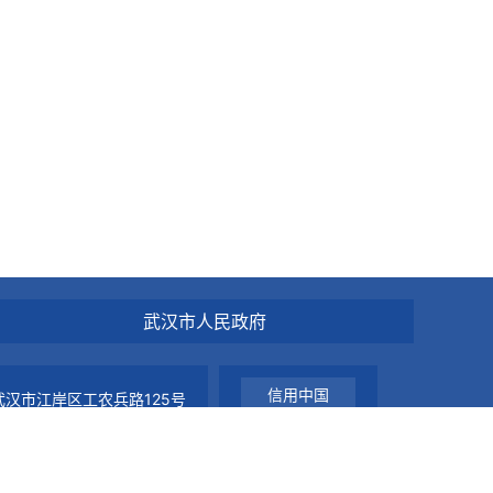
武汉市人民政府
信用中国
汉市江岸区工农兵路125号
136
信用湖北
0202001009号
信用武汉