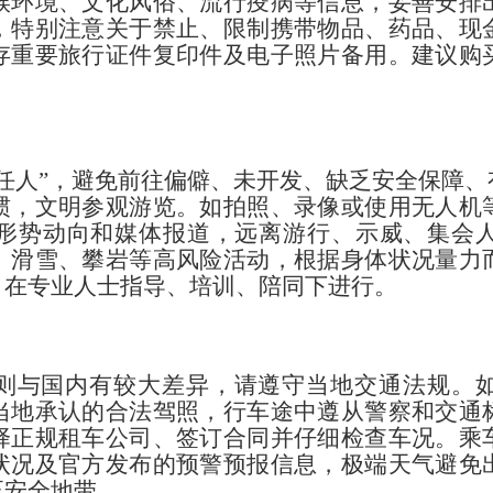
候环境、文化风俗、流行疫病等信息，妥善安排
，特别注意关于禁止、限制携带物品、药品、现
存重要旅行证件复印件及电子照片备用。建议购
任人”，避免前往偏僻、未开发、缺乏安全保障
惯，文明参观游览。如拍照、录像或使用无人机
形势动向和媒体报道，远离游行、示威、集会
、滑雪、攀岩等高风险活动，根据身体状况量力
，在专业人士指导、培训、陪同下进行。
则与国内有较大差异，请遵守当地交通法规。
当地承认的合法驾照，行车途中遵从警察和交通
择正规租车公司、签订合同并仔细检查车况。乘
状况及官方发布的预警预报信息，极端天气避免
至安全地带。