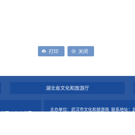
打印
关闭
湖北省文化和旅游厅
主办单位：武汉市文化和旅游局 联系地址：武
为首页
加入收藏
电话：027-82810057 传真：027-82813
鄂ICP备20001307号-1
鄂公网安备4201
系我们
网站地图
政府网站标识码：4201000053