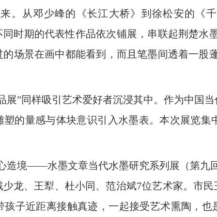
而来。从邓少峰的《长江大桥》到徐松安的《千
不同时期的代表性作品依次铺展，串联起荆楚水墨
过的场景在画中都能看到，而且笔墨间透着一股蓬
品展”同样吸引艺术爱好者沉浸其中。作为中国
塑的量感与体块意识引入水墨表。本次展览集中呈现
心造境——水墨文章当代水墨研究系列展（第九
戴少龙、王犁、杜小同、范治斌7位艺术家。市民
带孩子近距离接触真迹，一起接受艺术熏陶，也