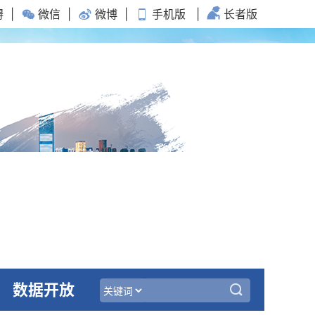
碍
|
微信
|
微博
|
手机版
|
长者版
数据开放