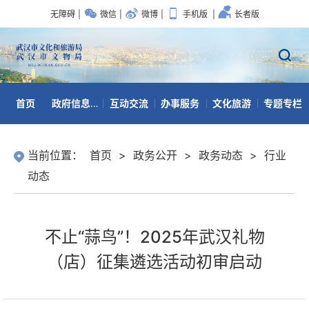
无障碍
|
微信
|
微博
|
手机版
|
长者版
首页
政府信息公开
互动交流
办事服务
文化旅游
专题专栏
数据开放
当前位置：
首页
>
政务公开
>
政务动态
>
行业
动态
不止“蒜鸟”！2025年武汉礼物
（店）征集遴选活动初审启动