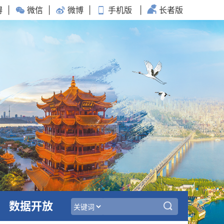
碍
|
微信
|
微博
|
手机版
|
长者版
数据开放