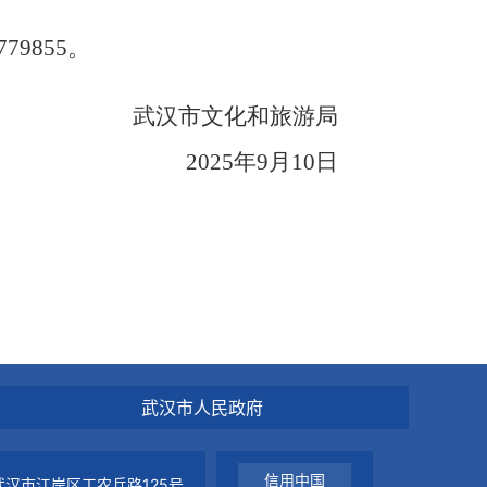
5779855。
武汉市文化和旅游局
202
5
年
9
月
10
日
武汉市人民政府
信用中国
汉市江岸区工农兵路125号