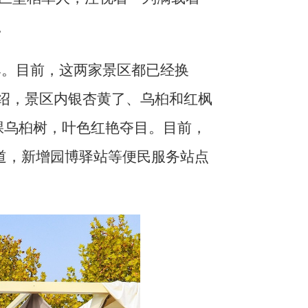
。
牌。目前，这两家景区都已经换
介绍，景区内银杏黄了、乌桕和红枫
6棵乌桕树，叶色红艳夺目。目前，
步道，新增园博驿站等便民服务站点