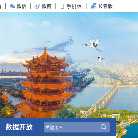
碍
|
微信
|
微博
|
手机版
|
长者版
数据开放