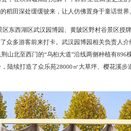
方的稻田深处缓缓驶来，让人仿佛置身于童话世界
景区东西湖区武汉园博园、黄陂区野村谷景区授
引了众多游客前来打卡。武汉园博园相关负责人
荆山北至西门的“乌桕大道”沿线两侧种植有89
，陆续打造了众乐苑28000㎡大草坪、樱花溪