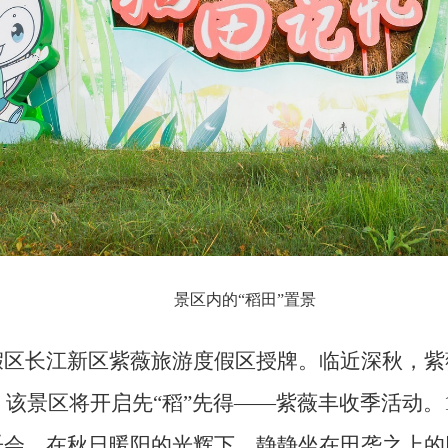
景区内的“稻田”置景
区长江新区紫薇旅游度假区授牌。临近深秋，紫
，该景区将开启先“稻”先得——紫薇丰收季活动。1
乐会，在秋日暖阳的光辉下，静静坐在田垄之上的