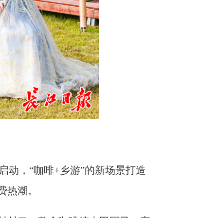
动，“咖啡+乡游”的新场景打造
费热潮。