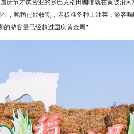
年国庆节才试营业的乡巴克稻田咖啡就在黄陂沿
现在，晚稻已经收割，老板准备种上油菜，游客喝
期的游客量已经超过国庆黄金周”。