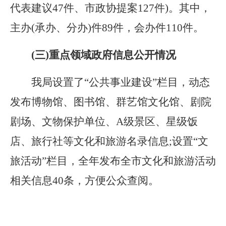
代表建议
47
件、市政协提案
127
件
)
。其中，
主办
(
承办、分办
)
件
89
件，会办件
110
件。
(三)重点领域政府信息公开情况
我局设置了
“
公共事业建设
”
栏目，动态
发布博物馆、图书馆、群艺馆文化馆、剧院
剧场、文物保护单位、
A
级景区、星级饭
店、旅行社等文化和旅游名录信息;设置
“
文
旅活动
”
栏目，全年发布全市文化和旅游活动
相关信息
40
条，方便公众查阅。