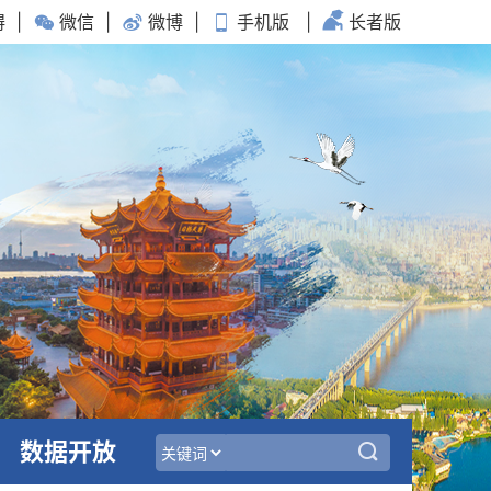
碍
|
微信
|
微博
|
手机版
|
长者版
数据开放