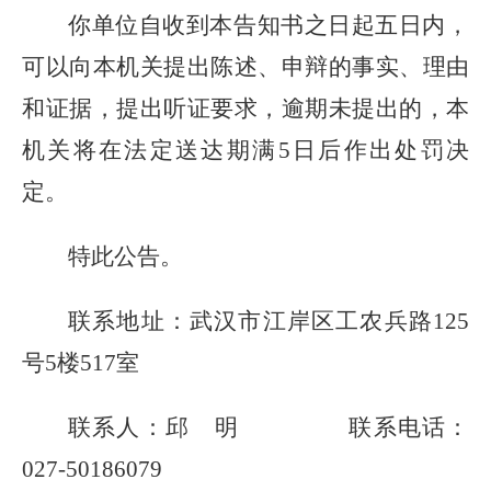
你单位自收到本告知书之日起五日内，
可以向本机关提出陈述、申辩的事实、理由
和证据，提出听证要求，逾期未提出的，本
机关将在法定送达期满
5
日后作出处罚决
定。
特此公告。
联系地址：
武汉市
江岸区工农兵路
125
号
5
楼
517
室
联系人：
邱
明
联系电话：
027-50186079