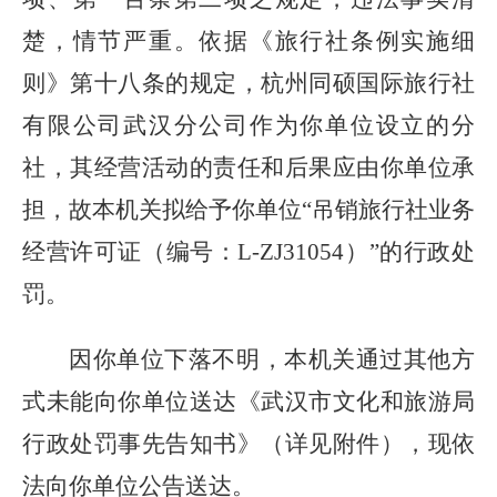
楚，情节严重。
依据
《旅行社条例实施细
则》第十八条的规定，
杭州同硕国际旅行社
有限公司武汉分公司
作为
你单位
设立的分
社，其经营活动的责任和后果应由
你单位
承
担
，故
本机关
拟
给予
你单位
“吊销旅行社业务
经营许可证（编号：
L-
ZJ31054
）
”的行政处
罚。
因
你单位下落不明，
本机关通过
其他
方
式未能向你单位送达
《武汉市文化和旅游局
行政处罚事先告知书》（
详见
附件），
现依
法向你单位公告送达。