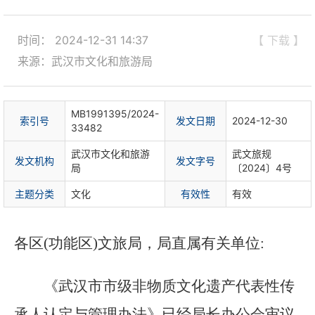
时间： 2024-12-31 14:37
【 下载 】
来源：武汉市文化和旅游局
MB1991395/2024-
索
引
号
发文日期
2024-12-30
33482
武汉市文化和旅游
武文旅规
发文机构
发文字号
局
〔2024〕4号
主题分类
文化
有
效
性
有效
各区(功能区)文旅局，局直属有关单位:
《
武汉市市级非物质文化遗产代表性传
承人认定与管理办法
》已经局长办公会审议