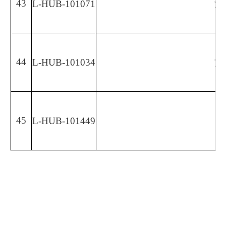
43
L-HUB-101071
湖
44
L-HUB-101034
方
45
L-HUB-101449