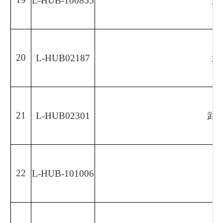
L-HUB-100855
湖
20
L-HUB02187
武
21
L-HUB02301
武
22
L-HUB-101006