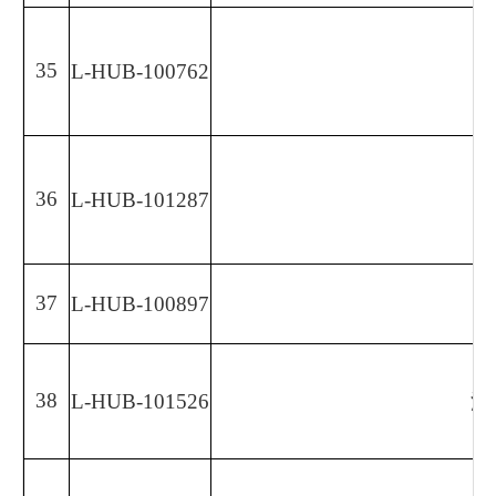
35
L-HUB-100762
36
L-HUB-101287
37
L-HUB-100897
38
L-HUB-101526
湖