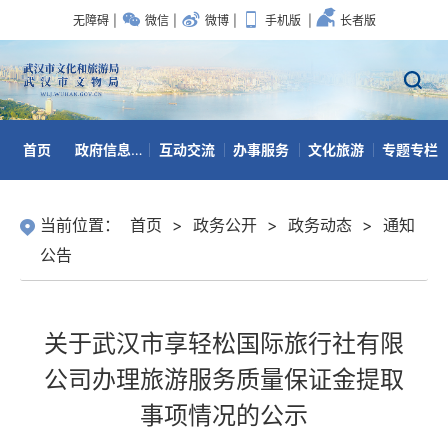
无障碍
|
微信
|
微博
|
手机版
|
长者版
首页
政府信息公开
互动交流
办事服务
文化旅游
专题专栏
数据开放
当前位置：
首页
>
政务公开
>
政务动态
>
通知
公告
关于武汉市享轻松国际旅行社有限
公司办理旅游服务质量保证金提取
事项情况的公示