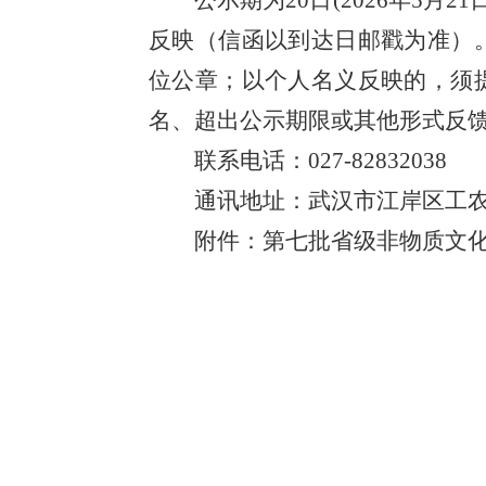
公示期
为
20
日
(
2026年5月21
反映（信函以到达日邮戳为准）
位公章；以个人名义反映的
，
须
名、超出公示期限或其他形式反
联系电话：
027-82832038
通讯地址：武汉市江岸区工
附件：
第七批省级非物质文